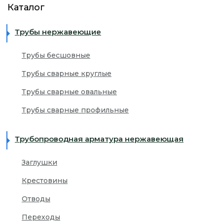
Каталог
ЖЕСТКАЯ УПАКОВКА
+7 (499) 393-32-34
Трубы нержавеющие
ПОКРЫТИЕ ЗАЩИТНОЙ ПЛЕНКОЙ
info@inoxfort.ru
Трубы бесшовные
КОМПЛЕКСНОЕ СНАБЖЕНИЕ ПРОИЗВОДСТВА
Трубы сварные круглые
Трубы сварные овальные
Трубы сварные профильные
Трубопроводная арматура нержавеющая
Заглушки
Крестовины
Отводы
Переходы