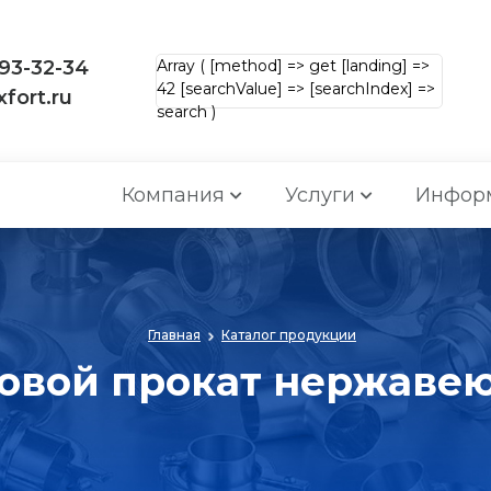
393-32-34
Array ( [method] => get [landing] =>
42 [searchValue] => [searchIndex] =>
fort.ru
search )
Компания
Услуги
Инфор
Главная
Каталог продукции
овой прокат нержав