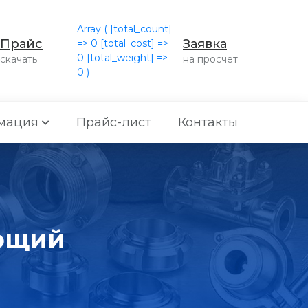
Array ( [total_count]
Прайс
Заявка
=> 0 [total_cost] =>
0 [total_weight] =>
скачать
на просчет
0 )
мация
Прайс-лист
Контакты
еющий