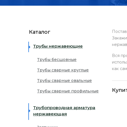
ЖЕСТКАЯ УПАКОВКА
+7 (499) 393-32-34
info@
ПОКРЫТИЕ ЗАЩИТНОЙ ПЛЕНКОЙ
Каталог
Поста
Закажи
КОМПЛЕКСНОЕ СНАБЖЕНИЕ ПРОИЗВОД
нержав
Трубы нержавеющие
Вся пр
Трубы бесшовные
исполь
как са
Трубы сварные круглые
Трубы сварные овальные
Купи
Трубы сварные профильные
Трубопроводная арматура
нержавеющая