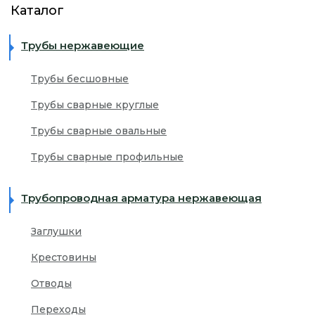
Каталог
ЖЕСТКАЯ УПАКОВКА
+7 (499) 393-32-34
Трубы нержавеющие
ПОКРЫТИЕ ЗАЩИТНОЙ ПЛЕНКОЙ
info@inoxfort.ru
Трубы бесшовные
КОМПЛЕКСНОЕ СНАБЖЕНИЕ ПРОИЗВОДСТВА
Трубы сварные круглые
Трубы сварные овальные
Трубы сварные профильные
Трубопроводная арматура нержавеющая
Заглушки
Крестовины
Отводы
Переходы