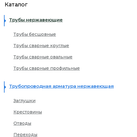
Каталог
ЖЕСТКАЯ УПАКОВКА
+7 (499) 393-32-34
Трубы нержавеющие
ПОКРЫТИЕ ЗАЩИТНОЙ ПЛЕНКОЙ
info@inoxfort.ru
Трубы бесшовные
КОМПЛЕКСНОЕ СНАБЖЕНИЕ ПРОИЗВОДСТВА
Трубы сварные круглые
Трубы сварные овальные
Трубы сварные профильные
Трубопроводная арматура нержавеющая
Заглушки
Крестовины
Отводы
Переходы