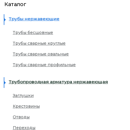
Каталог
ЖЕСТКАЯ УПАКОВКА
+7 (499) 393-32-34
Трубы нержавеющие
ПОКРЫТИЕ ЗАЩИТНОЙ ПЛЕНКОЙ
info@inoxfort.ru
Трубы бесшовные
КОМПЛЕКСНОЕ СНАБЖЕНИЕ ПРОИЗВОДСТВА
Трубы сварные круглые
Трубы сварные овальные
Трубы сварные профильные
Трубопроводная арматура нержавеющая
Заглушки
Крестовины
Отводы
Переходы