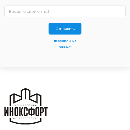
Отправить
персональные
данные*